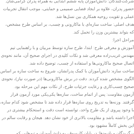
شرکت‌کنندگان: دانش‌آموزان پایه ششم ابتدایی به همراه پدران گرامی‌شان.
حضور پدران، علاوه بر ایجاد فضایی صمیمی و حمایتی، موجب انتقال تجربیات
عملی و تقویت روحیه همکاری بین نسل‌ها شد.
هدف اصلی: ساخت سازه‌ای با ماکارونی و چسب، بر اساس طرح مشخص،
که بتواند بیشترین وزن را تحمل کند.
مراحل اجرا:
آموزش و معرفی طرح: ابتدا، طرح سازه توسط مربیان و با راهنمایی تیم
مهندس غریب‌زاده معرفی شد و نکات کلیدی در اجرای صحیح آن، مانند نحوه‌ی
اتصال صحیح ماکارونی‌ها و استفاده از چسب، توضیح داده شد.
ساخت سازه: دانش‌آموزان با کمک پدرانشان، شروع به ساخت سازه بر اساس
الگوی مشخص شده کردند. دقت در برش ماکارونی‌ها (در صورت نیاز)، نحوه‌ی
صحیح چسب‌کاری و رعایت جزئیات طرح، از نکات مهم این مرحله بود.
آزمون مقاومت: پس از اتمام ساخت، سازه‌ها یکی‌یکی مورد آزمون قرار
گرفتند. وزنه‌ها به تدریج روی سازه‌ها قرار داده شد تا مشخص شود کدام سازه،
با وجود پیروی از یک طرح واحد، توانسته است دقت و استحکام بیشتری در
اجرا داشته باشد و مقاومت بالاتری از خود نشان دهد. هیجان و رقابت سالم در
این بخش کاملاً مشهود بود.
برگزیدگان و یادبودها: در پایان کارسوق، به دانش‌آموزان و تیم‌هایی که