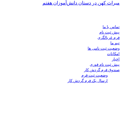
میراث کهن در دستان دانش‌آموزان هفتم
لینک های اضافی
تماس با ما
پیش ثبت نام
فرم غربالگری
تیم ما
وضعیت ثبت نامی ها
امکانات
اخبار
پیش ثبت نام فوری
صندوق فرم گردش کار
وضعیت ثبت فرم
ارسال یک فرم گردش کار
تماس با ما
88565101
88090324
88094541
88094542
88581267