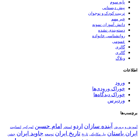
پایه سوم
پیش دبستانی
تربیت کودک و نوجوان
خبر مهم
دانش آموزان نمونه
دسته‌بندی نشده
روانشناسی خانواده
عمومی
گالری
گالری
وبلاگ
اطلاعات
ورود
خوراک ورودی‌ها
خوراک دیدگاه‌ها
وردپرس
برچسب‌ها
آینده سازان
اردو
امام حسین
آموزش و پرورش
استخر
امیرکبیر
انسانیت
ایران باستان
تاریخ ایران
جاوید ایران
بیل مکانیکی
تاریخ
توسعه
جشن