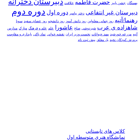
دبیرستان دخترانه
حضرت فاطمه
بهمنگان
جشن پاییز
خلاقت
دوره دوم
دبیرستان غیر انتفاعی
دوره اول
دختر پیامبر
رهنما/آتیه
روز جهانی معلولین
روز دانش آموز
روز دانشجو
روز عصای سفید
سونا
شاهزاده ی عرب
عاشورا
شیردوشی
صلح
علم
علم و فرهنگ
مبارک
مدارس
آتیه
مزرعه خورشید
مهد حیوانات
نخست وزیر ایران
نقشه خوانی
نماد پاکی
پایداری و مقاومت
پرورش کودکان نخبه
پل معلق
پیش ثبت نام
درباره آتیه
مجموعه مدارس آتیه (پیش دبستان، دبستان پسرانه/دخترانه سه
زبانه آتیه و متوسطه دوره اول و دوم دخترانه سه زبانه آتیه ) با
برخورداری از کادر آموزشی توانمند دارای تخصص در رشته های
آموزشی با بهره مندی از فناوری های جدید آموزش در تدریس،
افتخار دارد با استفاده از نیرو های متخصص و پژوهشگر در کنار
نیروی های جوان مبتکرو خلاق، جهت پیشرفت تحصیل همراه با
اشاعه فرهنگ مطالعه، پژوهش، پرورش، خلاقیت، درجات رشد
فکری و اجتماعی دانش آموزان را ارتقا دهد.
نوشته‌های تازه
کلاس های تابستانی
نمایشگاه هنری متوسطه اول