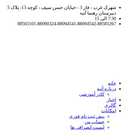
شهرک غرب - فاز 3 - خیابان حسن سیف - کوچه 13- پلاک 5
دبیرستان رهنما آتیه
7:30 الی 15
88565101-88090324-88094541-88094542-88581267
خانه
درباره آتیه
کادر آموزشی
اخبار
گالری
امکانات
پیش ثبت نام فوری
حساب من
لیست انصرافی ها