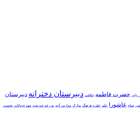
دبیرستان دخترانه
حضرت فاطمه
دبیرستان
پاییز
خلاقت
عاشورا
شی
صلح
علم
علم و فرهنگ
مبارک
مدارس آتیه
مزرعه خورشید
مهد حیوانات
نخست
از کادر آموزشی توانمند دارای تخصص در رشته های آموزشی با بهره