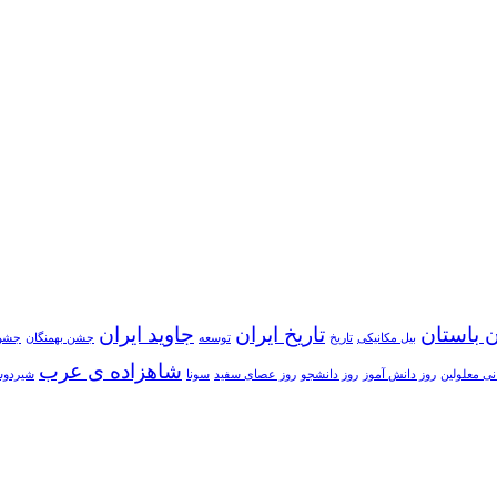
ن باستان
تاریخ ایران
جاوید ایران
بیل مکانیکی
تاریخ
توسعه
جشن بهمنگان
جشن 
شاهزاده ی عرب
نی معلولین
روز دانش آموز
روز دانشجو
روز عصای سفید
سونا
شیردو
تیه و متوسطه دوره اول و دوم دخترانه سه زبانه آتیه ) با برخورداری 