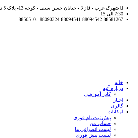
شهرک غرب - فاز 3 - خیابان حسن سیف - کوچه 13- پلاک 5 دبیرستان رهنما آتیه
7:30 الی 15
88565101-88090324-88094541-88094542-88581267
خانه
درباره آتیه
کادر آموزشی
اخبار
گالری
امکانات
پیش ثبت نام فوری
حساب من
لیست انصرافی ها
لیست پیش فوری