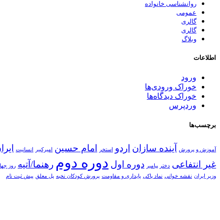
روانشناسی خانواده
عمومی
گالری
گالری
وبلاگ
اطلاعات
ورود
خوراک ورودی‌ها
خوراک دیدگاه‌ها
وردپرس
برچسب‌ها
آینده سازان
اردو
امام حسین
ایرا
آموزش و پرورش
استخر
امیرکبیر
انسانیت
دوره دوم
غیر انتفاعی
دوره اول
رهنما/آتیه
دختر پیامبر
روز جها
وزیر ایران
نقشه خوانی
نماد پاکی
پایداری و مقاومت
پرورش کودکان نخبه
پل معلق
پیش ثبت نام
درباره آتیه
مجموعه مدارس آتیه (پیش دبستان، دبستان پسرانه/دخترانه سه زبانه آ