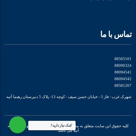
تماس با ما
88565101
88090324
88094541
88094542
88581267
شهرک غرب - فاز 3 - خیابان حسن سیف - کوچه 13- پلاک 5 دبیرستان رهنما آتیه
کمک نیاز دارید?
کلیه حقوق این سایت متعلق به مدرسه متوسطه سه زبانه غیر دولتی دخترانه
آتیه می باشد.