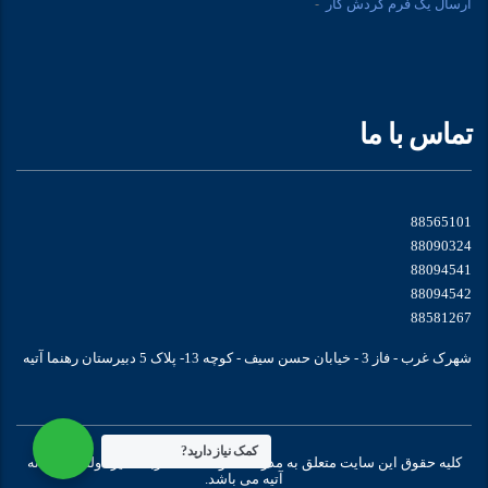
ارسال یک فرم گردش کار
تماس با ما
88565101
88090324
88094541
88094542
88581267
شهرک غرب - فاز 3 - خیابان حسن سیف - کوچه 13- پلاک 5 دبیرستان رهنما آتیه
کمک نیاز دارید?
کلیه حقوق این سایت متعلق به مدرسه متوسطه سه زبانه غیر دولتی دخترانه
آتیه می باشد.