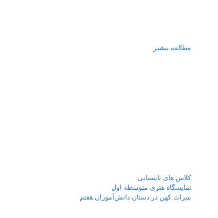
مطالعه بیشتر
درباره آتیه
مجموعه مدارس آتیه (پیش دبستان، دبستان پسرانه/دخترانه سه زبانه آتیه
و متوسطه دوره اول و دوم دخترانه سه زبانه آتیه ) با برخورداری از کادر
آموزشی توانمند دارای تخصص در رشته های آموزشی با بهره مندی از
فناوری های جدید آموزش در تدریس، افتخار دارد با استفاده از نیرو های
متخصص و پژوهشگر در کنار نیروی های جوان مبتکرو خلاق، جهت
پیشرفت تحصیل همراه با اشاعه فرهنگ مطالعه، پژوهش، پرورش،
خلاقیت، درجات رشد فکری و اجتماعی دانش آموزان را ارتقا دهد.
نوشته‌های تازه
کلاس های تابستانی
نمایشگاه هنری متوسطه اول
میراث کهن در دستان دانش‌آموزان هفتم