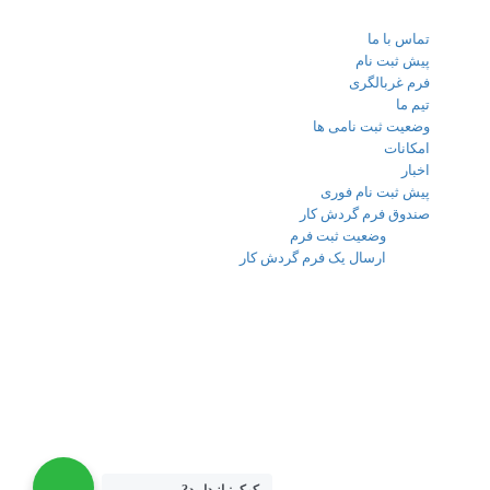
لینک های اضافی
تماس با ما
پیش ثبت نام
فرم غربالگری
تیم ما
وضعیت ثبت نامی ها
امکانات
اخبار
پیش ثبت نام فوری
صندوق فرم گردش کار
وضعیت ثبت فرم
ارسال یک فرم گردش کار
تماس با ما
88565101
88090324
88094541
88094542
88581267
شهرک غرب - فاز 3 - خیابان حسن سیف - کوچه 13- پلاک 5 دبیرستان
رهنما آتیه