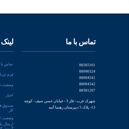
تماس با ما
لینک 
تماس با م
88565101
88090324
فرم غربا
88094541
88094542
وضعیت ثب
88581267
اخبار
شهرک غرب - فاز 3 - خیابان حسن سیف - کوچه
صندوق ف
13- پلاک 5 دبیرستان رهنما آتیه
کار
وضعیت ث
ارسال یک
گردش کا