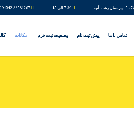
7:30 الی 15
8094542-88581267
تماس با ما
پیش ثبت نام
وضعیت ثبت فرم
امکانات
گال