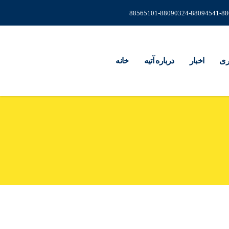
88565101-88090324-88094541-8
ری
اخبار
درباره آتیه
خانه