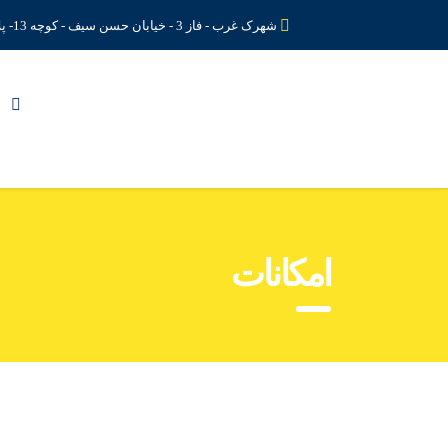
شهرک غرب - فاز 3 - خیابان حسن سیف - کوچه 13- پلاک 5 دبیرستان رهنما آتیه
امکانات