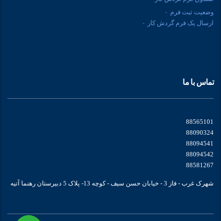
وضعیت ثبت فرم
ارسال یک فرم گردش کار
تماس با ما
88565101
88090324
88094541
88094542
88581267
شهرک غرب - فاز 3 - خیابان حسن سیف - کوچه 13- پلاک 5 دبیرستان رهنما آتیه